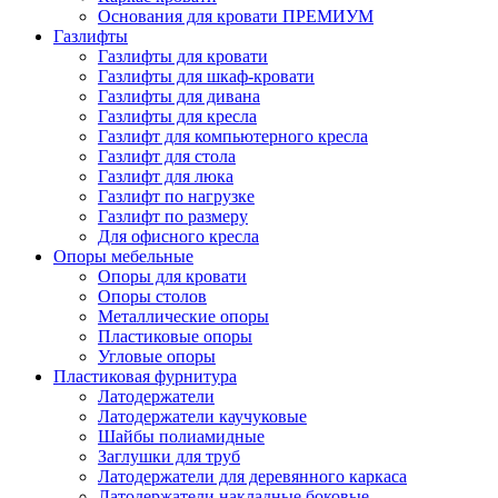
Основания для кровати ПРЕМИУМ
Газлифты
Газлифты для кровати
Газлифты для шкаф-кровати
Газлифты для дивана
Газлифты для кресла
Газлифт для компьютерного кресла
Газлифт для стола
Газлифт для люка
Газлифт по нагрузке
Газлифт по размеру
Для офисного кресла
Опоры мебельные
Опоры для кровати
Опоры столов
Металлические опоры
Пластиковые опоры
Угловые опоры
Пластиковая фурнитура
Латодержатели
Латодержатели каучуковые
Шайбы полиамидные
Заглушки для труб
Латодержатели для деревянного каркаса
Латодержатели накладные боковые