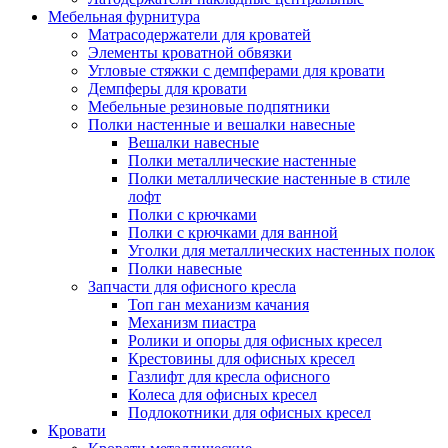
Мебельная фурнитура
Матрасодержатели для кроватей
Элементы кроватной обвязки
Угловые стяжки с демпферами для кровати
Демпферы для кровати
Мебельные резиновые подпятники
Полки настенные и вешалки навесные
Вешалки навесные
Полки металлические настенные
Полки металлические настенные в стиле
лофт
Полки с крючками
Полки с крючками для ванной
Уголки для металлических настенных полок
Полки навесные
Запчасти для офисного кресла
Топ ган механизм качания
Механизм пиастра
Ролики и опоры для офисных кресел
Крестовины для офисных кресел
Газлифт для кресла офисного
Колеса для офисных кресел
Подлокотники для офисных кресел
Кровати