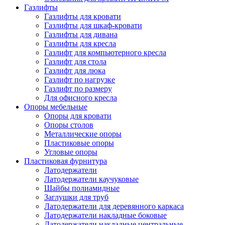
Газлифты
Газлифты для кровати
Газлифты для шкаф-кровати
Газлифты для дивана
Газлифты для кресла
Газлифт для компьютерного кресла
Газлифт для стола
Газлифт для люка
Газлифт по нагрузке
Газлифт по размеру
Для офисного кресла
Опоры мебельные
Опоры для кровати
Опоры столов
Металлические опоры
Пластиковые опоры
Угловые опоры
Пластиковая фурнитура
Латодержатели
Латодержатели каучуковые
Шайбы полиамидные
Заглушки для труб
Латодержатели для деревянного каркаса
Латодержатели накладные боковые
Латодержатели накладные центральные